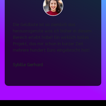
Die Geldliste ist so ziemlich das
herausragenste was ich bisher in diesem
Bereich erlebt habe! Ein wirklich tolles
Projekt, das mir schon in kurzer Zeit
mehrere hundert Euro eingebracht hat!
Sybille Gerhard