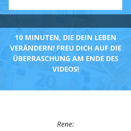
10 MINUTEN, DIE DEIN LEBEN
VERÄNDERN! FREU DICH AUF DIE
ÜBERRASCHUNG AM ENDE DES
VIDEOS!
Rene: