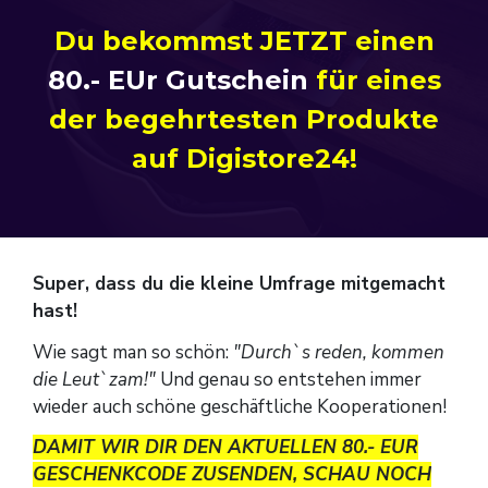
Du bekommst JETZT einen
80.- EUr Gutschein
für eines
der begehrtesten Produkte
auf Digistore24!
Super, dass du die kleine Umfrage mitgemacht
hast!
Wie sagt man so schön:
"Durch`s reden, kommen
die Leut`zam!"
Und genau so entstehen immer
wieder auch schöne geschäftliche Kooperationen!
DAMIT WIR DIR DEN AKTUELLEN 80.- EUR
GESCHENKCODE ZUSENDEN, SCHAU NOCH